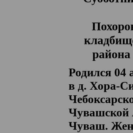
Похорон
кладбище
района
Родился 04 
в д. Хора-С
Чебоксарско
Чувашской 
Чуваш. Жен