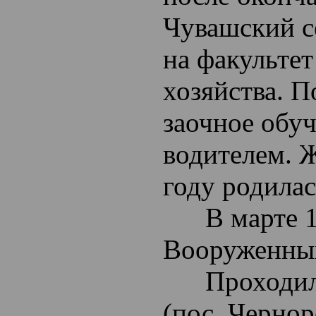
Чувашский с
на факультет
хозяйства. П
заочное обуч
водителем. Ж
году родилас
В марте 199
Вооруженных
Проходил о
(пос. Чернор