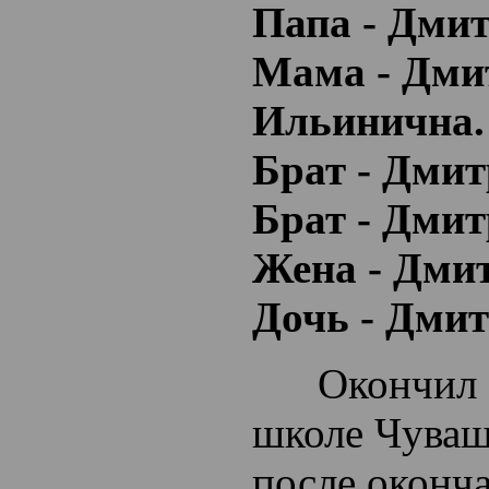
Папа - Дми
Мама - Дми
Ильинична.
Брат - Дми
Брат - Дми
Жена - Дми
Дочь - Дмит
Окончил 10
школе Чуваш
после оконч