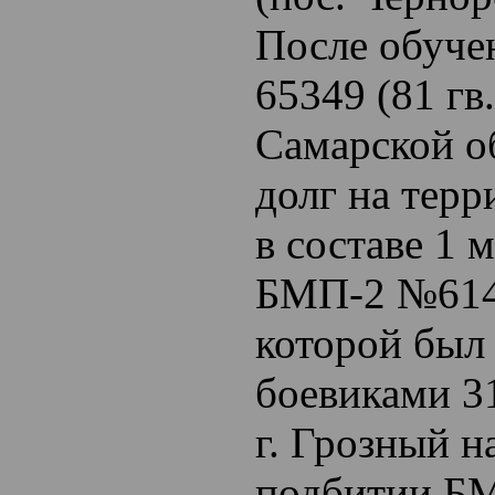
После обуче
65349 (81 гв
Самарской о
долг на тер
в составе 1 
БМП-2 №614,
которой был
боевиками 3
г. Грозный н
подбитии БМ