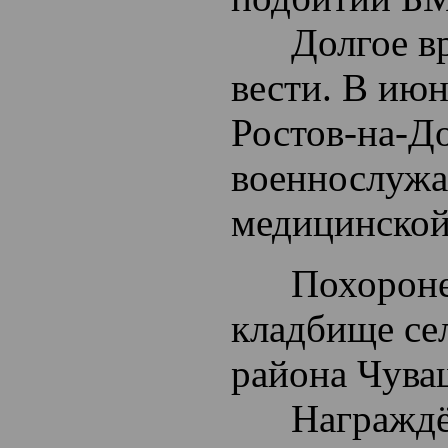
Долгое вре
вести. В июн
Ростов-на-Д
военнослужа
медицинской
Похоронен 
кладбище се
района Чува
Награждён 