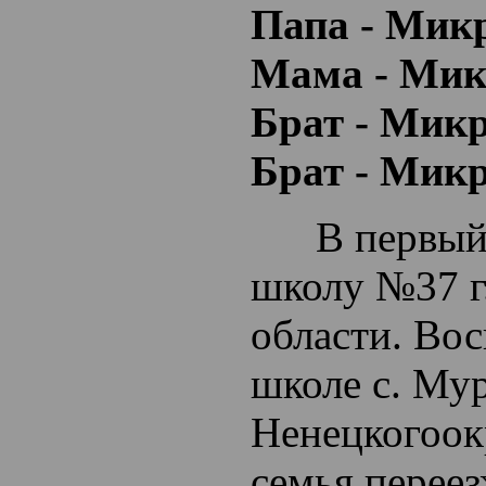
Папа - Мик
Мама - Мик
Брат - Микр
Брат - Микр
В первый к
школу №37 г
области. Вос
школе с. Му
Ненецкогоок
семья переез