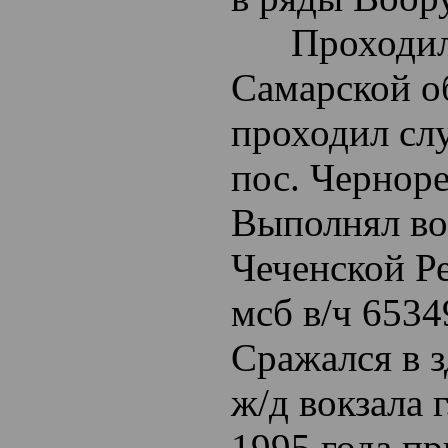
Проходил о
Самарской о
проходил слу
пос. Черноре
Выполнял во
Чеченской Ре
мсб в/ч 653
Сражался в з
ж/д вокзала 
1995 года пр