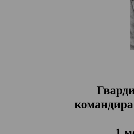
Гварди
командира
1 м