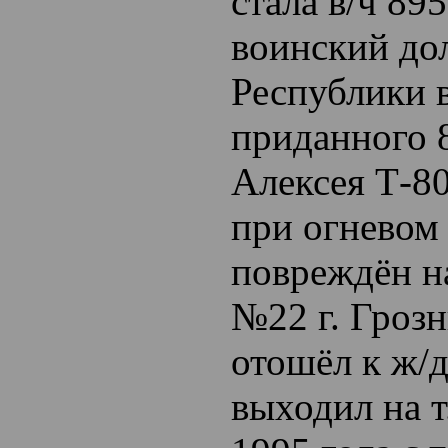
стала в/ч 89
воинский до
Республики в 
приданного 
Алексея Т-8
при огневом
повреждён н
№22 г. Гроз
отошёл к ж/д
выходил на т