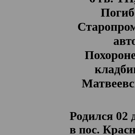
Погиб 
Старопром
авт
Похороне
кладби
Матвеевс
Родился 02 
в пос. Крас