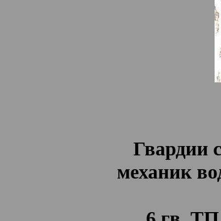
Гвардии 
механик во
6 гв. Т