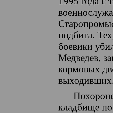
1995 года с
военнослуж
Старопромы
подбита. Тех
боевики убил
Медведев, з
кормовых дв
выходивших
Похоронен 
кладбище по