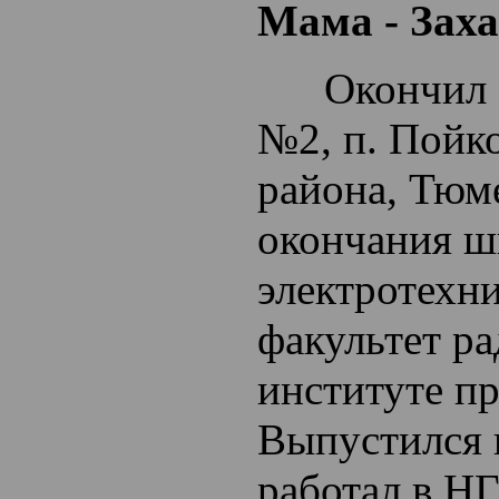
Мама - Заха
Окончил 10
№2, п. Пойк
района, Тюм
окончания ш
электротехни
факультет р
институте п
Выпустился в
работал в Н