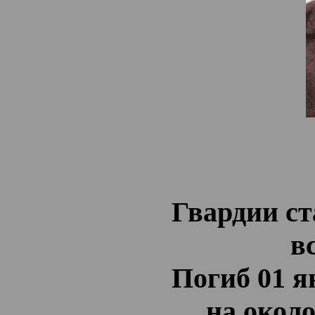
Гвардии ст
в
Погиб 01 я
на окол