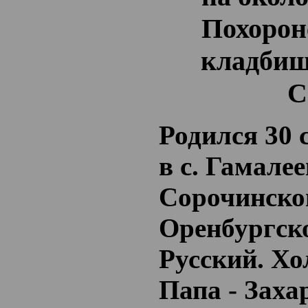
Похороне
кладбище
С
Родился 30 
в с. Гамалее
Сорочинско
Оренбургско
Русский. Хо
Папа - Заха