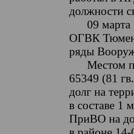
должности св
09 марта 1
ОГВК Тюменс
ряды Вооруж
Местом про
65349 (81 г
долг на тер
в составе 1 
ПриВО на до
в районе 14-