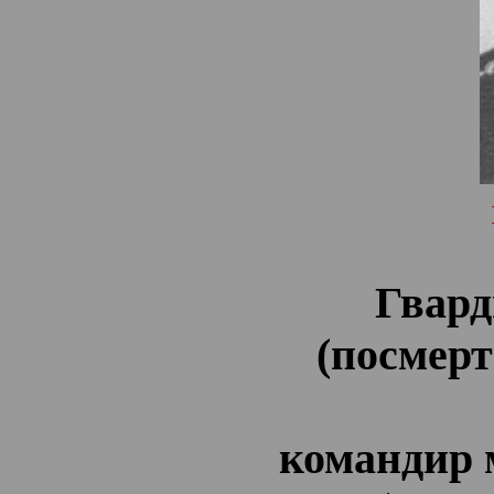
Гвард
(посмер
командир м