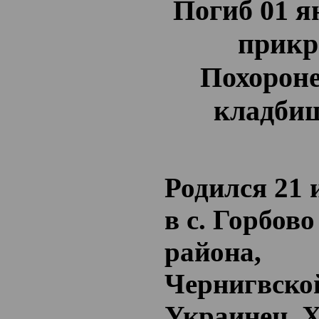
Погиб 01 ян
прикр
Похороне
кладбищ
Родился 21 
в с. Горбов
района,
Чернигвско
Украинец. Х