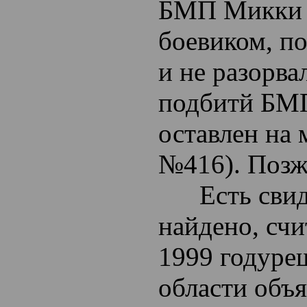
БМП Микки -
боевиком, по
и не разорва
подбитй БМП
оставлен на
№416). Позж
Есть свидет
найдено, счи
1999 годуре
области объ