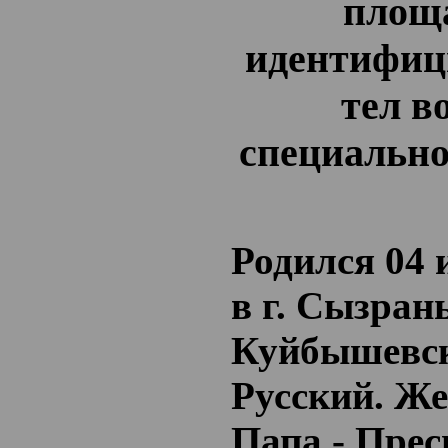
площа
идентифиц
тел в
специально
Родился 04 
в г. Сызрань
Куйбышевск
Русский. Же
Папа - Пре