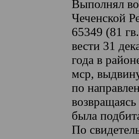
Выполнял во
Чеченской Ре
65349 (81 г
вести 31 дек
года в район
мср, выдвин
по направлен
возвращаясь 
была подбита
По свидетель