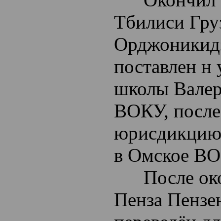
Тбилиси Гру
Орджоникидз
поставлен н 
школы Валер
ВОКУ, посл
юрисдикцию 
в Омское ВОК
После окон
Пенза Пензе