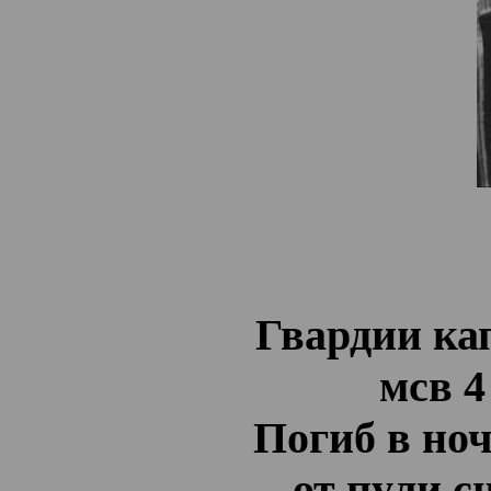
Гвардии ка
мсв 4
Погиб в ноч
от пули с