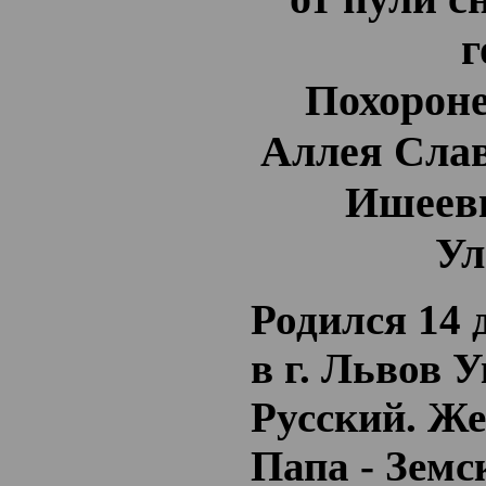
г
Похороне
Аллея Слав
Ишеевк
Ул
Родился 14 
в г. Львов 
Русский. Же
Папа - Земс